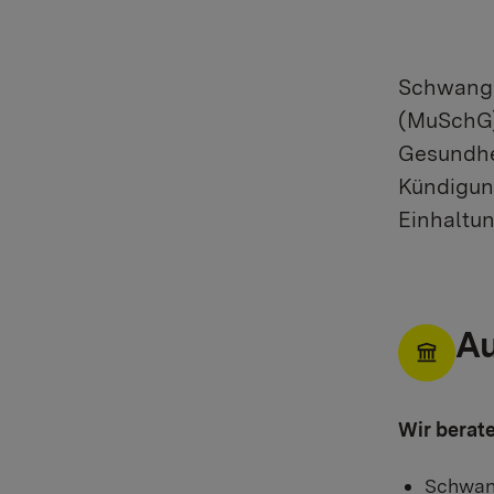
Schwanger
(MuSchG) 
Gesundhei
Kündigun
Einhaltun
Au
Wir berat
Schwang