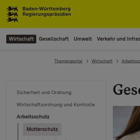
To the main navigation
Wirtschaft
Gesellschaft
Umwelt
Verkehr und Infras
You are here:
Themenportal
Wirtschaft
Arbeitss
Ges
Sicherheit und Ordnung
Wirtschaftsordnung und Kontrolle
Arbeitsschutz
(current)
Mutterschutz