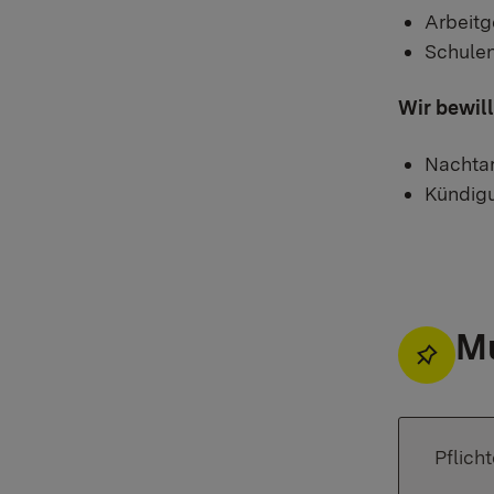
Arbeit
Schulen
Wir bewil
Nachtar
Kündig
Mu
Pflich