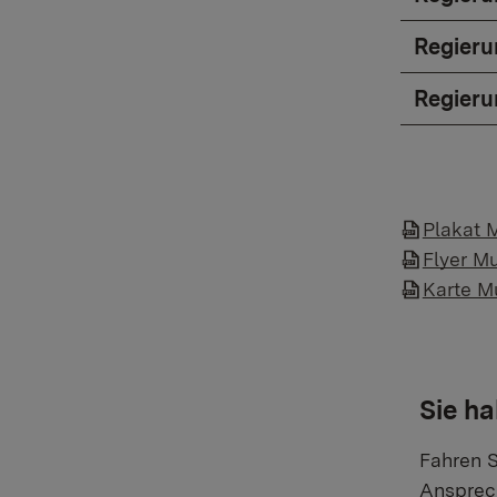
Regieru
Regieru
Plakat 
Flyer M
Karte M
Sie h
Fahren S
Ansprech