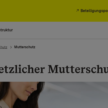
Beteiligungspo
truktur
chutz
Mutterschutz
etzlicher Muttersch