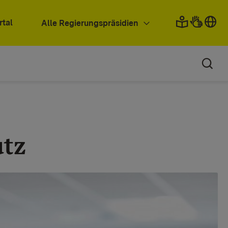
rtal
Alle Regierungspräsidien
utz