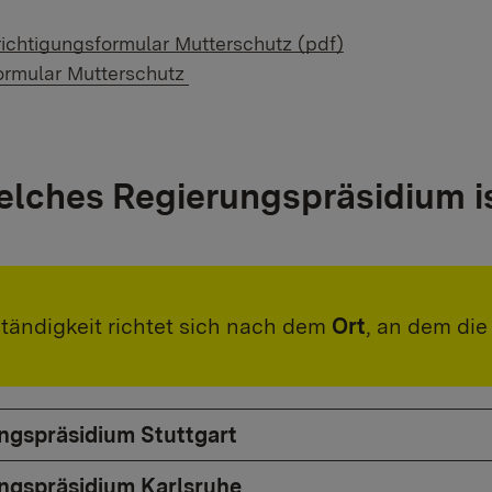
ichtigungsformular Mutterschutz (pdf)
 Link:
ormular Mutterschutz
lches Regierungspräsidium is
tändigkeit richtet sich nach dem
Ort
, an dem di
ngspräsidium Stuttgart
ngspräsidium Karlsruhe