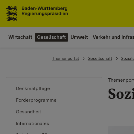
To the main navigation
Wirtschaft
Gesellschaft
Umwelt
Verkehr und Infras
You are here:
Themenportal
Gesellschaft
Sozial
Themenport
Soz
Denkmalpflege
Förderprogramme
Gesundheit
Internationales