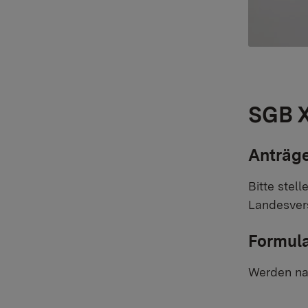
SGB X
Anträge
Bitte stel
Landesver
Formul
Werden na