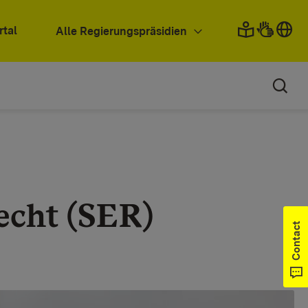
rtal
Alle Regierungspräsidien
echt (SER)
Contact