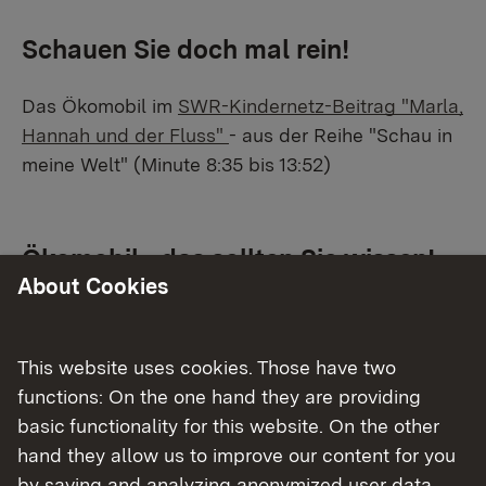
Schauen Sie doch mal rein!
Das Ökomobil im
SWR-Kindernetz-Beitrag "Marla,
Hannah und der Fluss"
- aus der Reihe "Schau in
meine Welt" (Minute 8:35 bis 13:52)
Ökomobil - das sollten Sie wissen!
About Cookies
Unsere Ziele
Naturschutz-Bildung
This website uses cookies. Those have two
Unsere Ziele
functions: On the one hand they are providing
basic functionality for this website. On the other
Entdecken, wie vielfältig Staunen, wie schön
hand they allow us to improve our content for you
Erleben, wie faszinierend unsere Natur sein
by saving and analyzing anonymized user data.