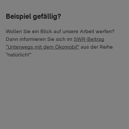
Beispiel gefällig?
Wollen Sie ein Blick auf unsere Arbeit werfen?
Dann informieren Sie sich im
SWR-Beitrag
"Unterwegs mit dem Ökomobil"
aus der Reihe
"natürlich!"
By activating external video from YouTube, you
consent to transmitting data to this third party.
More Info
Activate once