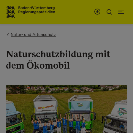
To the main navigation
You are here:
Natur- und Artenschutz
Naturschutzbildung mit
dem Ökomobil