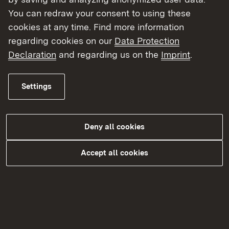
kann.
You can redraw your consent to using these
cookies at any time. Find more information
Die scheinbar vertraute Umgebung offenbart bei
regarding cookies on our
Data Protection
genauer Betrachtung, dass viel Unbekanntes in
Declaration
and regarding us on the
Imprint
.
ihr verborgen liegt. Wir wecken Neugier und
Interesse dafür und entdecken gemeinsam
Settings
Wissenswertes und Erstaunliches über Tiere,
Pflanzen und deren Vernetzung in den
Lebensräumen.
Deny all cookies
Wir wollen aufzeigen, wie vielfältig und
faszinierend die Natur vor Ort ist und
Accept all cookies
herausfinden, was wir selbst zu ihrem Schutz
beitragen können.