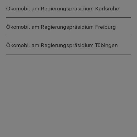
Ökomobil am Regierungspräsidium Karlsruhe
Ökomobil am Regierungspräsidium Freiburg
Ökomobil am Regierungspräsidium Tübingen
By activating external video from YouTube, you
consent to transmitting data to this third party.
More Info
Activate once