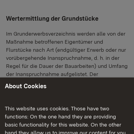
Wertermittlung der Grundstücke
Im Grunderwerbsverzeichnis werden alle von der
Maßnahme betroffenen Eigentümer und
Flurstücke nach Art (endgültiger Erwerb oder nur
vorübergehende Inanspruchnahme, d. h. in der
Regel für die Dauer der Bauarbeiten) und Umfang
der Inanspruchnahme aufgelistet. Der
Grunderwerbsplan stellt die Flächen dar. Mit der
About Cookies
Ermittlung des Verkehrswertes der betroffenen
Grundstücke, ggf. auch der darauf stehenden
Gebäude, sowie mit der Bemessung der
This website uses cookies. Those have two
Entschädigung für evtl. sonstige
functions: On the one hand they are providing
Vermögensnachteile werden gemeindliche
basic functionality for this website. On the other
Gutachterausschüsse oder Sachverständige
hand they allow us to improve our content for you