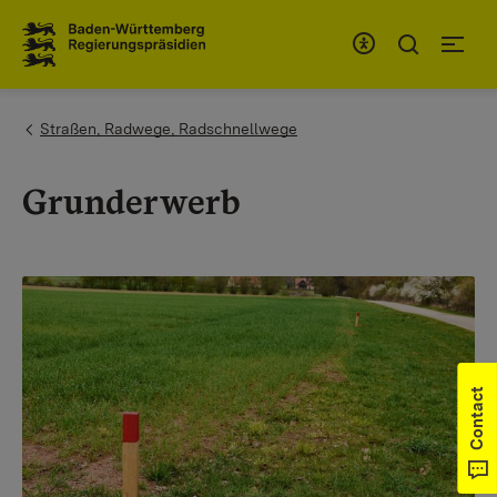
To the main navigation
You are here:
Straßen, Radwege, Radschnellwege
Grunderwerb
Contact