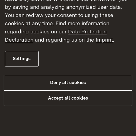
beauftragt.
by saving and analyzing anonymized user data.
You can redraw your consent to using these
cookies at any time. Find more information
regarding cookies on our
Data Protection
Entschädigung der
Declaration
and regarding us on the
Imprint
.
Grundstückseigentümer
Settings
Mit den betroffenen Grundstückseigentümern
werden Grunderwerbsverhandlungen geführt. Ziel
ist es, die benötigten Flächen käuflich zu
Deny all cookies
erwerben („freihändiger Erwerb“). Bereits vor
Abschluss des Kaufvertrages können sich
Accept all cookies
Straßenbauverwaltung und Eigentümer sowie
sonstige Grundstücksberechtigte, wie z.B.
Pächter im Wege der Bauerlaubnis darüber
einigen, dass zunächst nur der Besitz an der