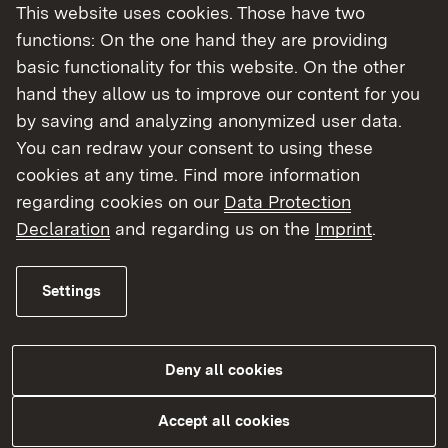
This website uses cookies. Those have two
geordnet
functions: On the one hand they are providing
basic functionality for this website. On the other
Altlasten
hand they allow us to improve our content for you
Förderung Altlasten
by saving and analyzing anonymized user data.
You can redraw your consent to using these
Ausländer und Aussiedler
cookies at any time. Find more information
regarding cookies on our
Data Protection
Pakt für Integration
Declaration
and regarding us on the
Imprint
.
Zuwendungsrichtlinie zur Landesförderung
freiwillige Rückkehr
Settings
Bevölkerungsschutz, Feuerwehrwesen,
Ordnungsrecht
Deny all cookies
VwV Zuwendungen Feuerwehrwesen
Förderung Rettungsdienst
Accept all cookies