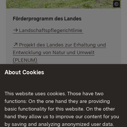
Förderprogramm des Landes
Landschaftspflegerichtlinie
Externer Link:
Projekt des Landes zur Erhaltung und
Entwicklung von Natur und Umwelt
(PLENUM)
About Cookies
This website uses cookies. Those have two
functions: On the one hand they are providing
basic functionality for this website. On the other
hand they allow us to improve our content for you
by saving and analyzing anonymized user data.