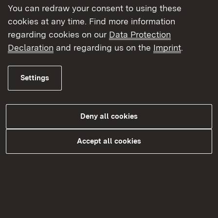
You can redraw your consent to using these
cookies at any time. Find more information
Förderprogramme des Bundes und der EU
regarding cookies on our
Data Protection
Declaration
and regarding us on the
Imprint
.
Externer Link:
Förderung von Naturschutzprojekten –
Förderprogramm des Bundes und der EU
Settings
Externer Link:
LIFE-Förderung (Förderung von
Naturschutz und Umwelt)
Deny all cookies
Accept all cookies
Topic overview
Topic overview