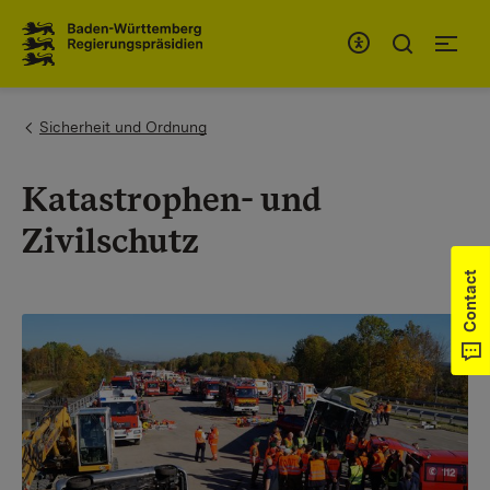
To the main navigation
You are here:
Sicherheit und Ordnung
Katastrophen- und
Zivilschutz
Contact