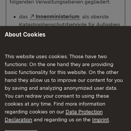
folgenden Verwaltungsebenen gegliedert:
Externer Link:
das
Innenministerium
als oberste
Katastrophenschutzbehörde für Aufgaben,
die sich über einen Regierungsbezirk oder
About Cookies
über Landesgrenzen hinaus erstrecken (§§
4 Absatz 3, 10 Absatz 3
Landeskatastrophenschutzgesetz)
This website uses cookies. Those have two
functions: On the one hand they are providing
die
Regierungspräsidien
als höhere
basic functionality for this website. On the other
Katastrophenschutzbehörden für den
hand they allow us to improve our content for you
Katastrophenschutz im Zusammenhang
by saving and analyzing anonymized user data.
mit kerntechnischen Anlagen und für den
You can redraw your consent to using these
Katastrophenschutz, der sich über den
cookies at any time. Find more information
Zuständigkeitsbereich einer unteren
regarding cookies on our
Data Protection
Katastrophenschutzbehörde hinaus
Declaration
and regarding us on the
Imprint
.
erstreckt (§§ 4 Absatz 2, 10 Absatz 2