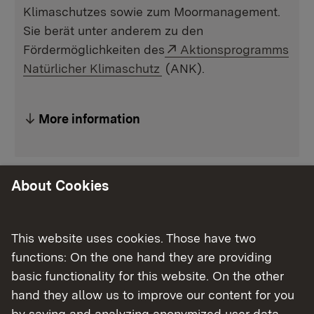
Klimaschutzes sowie zum Moormanagement.
Sie berät unter anderem zu den
Externer Link:
Fördermöglichkeiten des
Aktionsprogramms
Natürlicher Klimaschutz
(ANK).
More information
About Cookies
Aufgaben und Unterstützungsangebote
FaMooS - landesweite Fachstelle für
This website uses cookies. Those have two
Moormanagement und Natürlichen
functions: On the one hand they are providing
Klimaschutz
basic functionality for this website. On the other
hand they allow us to improve our content for you
Welche Unterstützungsangebote bietet
by saving and analyzing anonymized user data.