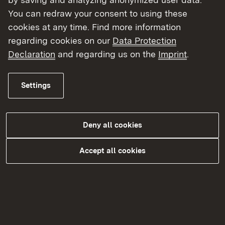
FaMooS?
You can redraw your consent to using these
cookies at any time. Find more information
An wen richten sich die Angebote von
regarding cookies on our
Data Protection
FaMooS?
Declaration
and regarding us on the
Imprint
.
Was sind die Arbeitsschwerpunkte von
FaMooS?
Settings
Wer steht hinter FaMooS?
Mit welchen Fragen kann ich mich an
Deny all cookies
FaMooS wenden?
Accept all cookies
Warum ist FaMooS als landesweit tätige
Anlaufstelle beim Regierungspräsidium
Tübingen angesiedelt?
Wie ist FaMooS finanziert?