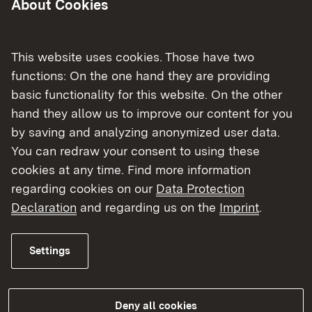
Artenschutz. Wir prüfen den
About Cookies
ordnungsgemäßen Handel, die Zucht und die
Unterbringen international geschützter Arten
This website uses cookies. Those have two
und erstellen für Händler und Züchter
functions: On the one hand they are providing
Bescheinigungen und Ausnahmen.
basic functionality for this website. On the other
Wir setzen die Programme des Landes zur
hand they allow us to improve our content for you
Erhaltung der Artenvielfalt in den einzelnen
by saving and analyzing anonymized user data.
Regierungsbezirken um. Wir sichern die
You can redraw your consent to using these
vielfältigen Lebensräume der einzelnen Arten
cookies at any time. Find more information
um ihr Überleben zu gewährleisten. Zur
regarding cookies on our
Data Protection
Unterstützung beauftragen wir Art-
Declaration
and regarding us on the
Imprint
.
Spezialisten, Landwirte oder Firmen.
Außerdem arbeiten wir mit den Gemeinden,
den Landschaftserhaltungsverbänden,
Settings
Vereinen und den Fachbehörden am
Landratsamt und der LUBW eng zusammen.
Deny all cookies