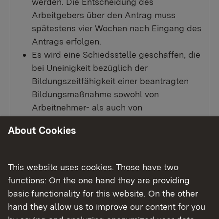
werden. Die Entscheidung des
Arbeitgebers über den Antrag muss
spätestens vier Wochen nach Eingang des
Antrags erfolgen.
Es wird eine Schiedsstelle geschaffen, die
bei Uneinigkeit bezüglich der
Bildungszeitfähigkeit einer beantragten
Bildungsmaßnahme sowohl von
Arbeitnehmer- als auch von
Arbeitgeberseite angerufen werden kann.
About Cookies
Regelungen zu Kleinstbetrieben: Bei der
Zählung der in einem Betrieb
beschäftigten Personen wird zwischen
This website uses cookies. Those have two
Voll- und Teilzeitbeschäftigten
functions: On the one hand they are providing
unterschieden. Betriebe mit weniger als
basic functionality for this website. On the other
zehn Beschäftigten müssen außerdem nur
hand they allow us to improve our content for you
noch auf ausdrücklichen Wunsch die