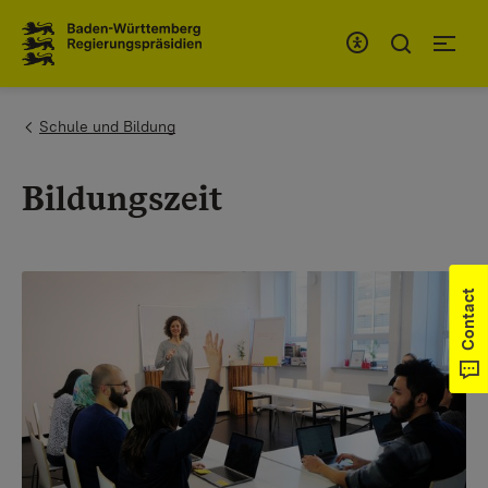
To the main navigation
You are here:
Schule und Bildung
Bildungszeit
Contact