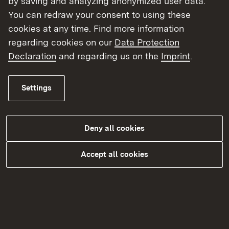
by saving and analyzing anonymized user data.
Ablehnung der Bildungszeit schriftlich
You can redraw your consent to using these
begründen.
cookies at any time. Find more information
Die Teilnahme an einer
regarding cookies on our
Data Protection
Bildungsmaßnahme muss von den
Declaration
and regarding us on the
Imprint
.
Teilnehmern spätestens acht Wochen
nach Beendigung der Maßnahme durch
Settings
Vorlegen eines Teilnahmenachweises
nachgewiesen werden.
Deny all cookies
Den Gesetzestext zur Änderung des BzG BW
sowie weitere Informationen zu den
Accept all cookies
Änderungen finden Sie unten unter „Weitere
Informationen“.