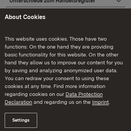
Unterschiede zum Handelsregister
Einführung des Stiftungsregisters zum 01.
About Cookies
Januar 2028
Topic overview
This website uses cookies. Those have two
Topic overview
functions: On the one hand they are providing
basic functionality for this website. On the other
hand they allow us to improve our content for you
by saving and analyzing anonymized user data.
You can redraw your consent to using these
Kontakt
cookies at any time. Find more information
Datenschutz
regarding cookies on our
Data Protection
Erklärung zur Barrierefreiheit
Declaration
and regarding us on the
Imprint
.
Impressum
Settings