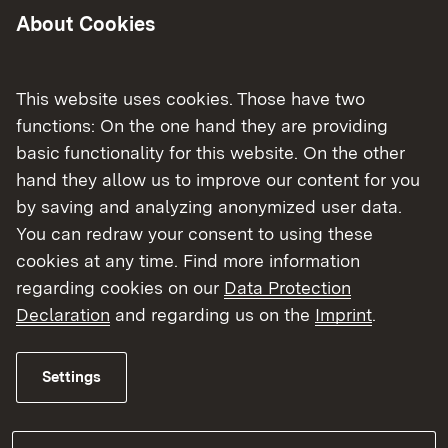
More
About Cookies
This website uses cookies. Those have two
functions: On the one hand they are providing
basic functionality for this website. On the other
hand they allow us to improve our content for you
by saving and analyzing anonymized user data.
You can redraw your consent to using these
cookies at any time. Find more information
regarding cookies on our
Data Protection
Duales Studium in der
Declaration
and regarding us on the
Imprint
.
Straßenbauverwaltung
Settings
More