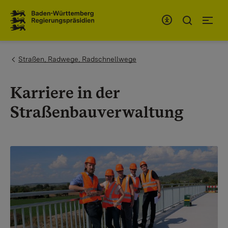
To the main navigation
You are here:
Straßen, Radwege, Radschnellwege
Karriere in der
Straßenbauverwaltung