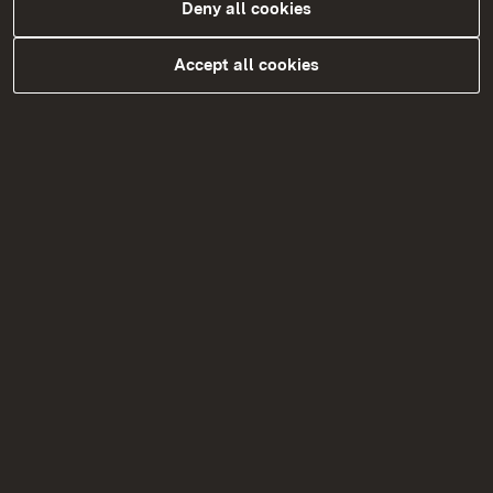
Deny all cookies
Accept all cookies
Ausbildung zur Bauzeichnerin/ zum
Bauzeichner (w/m/d)
Die Ausbildung findet derzeit nur in den
Regierungspräsidien Freiburg und Tübingen statt.
Ausbildungen zur Bauzeichnerin/ zum
Bauzeichner am Regierungspräsidium Freiburg