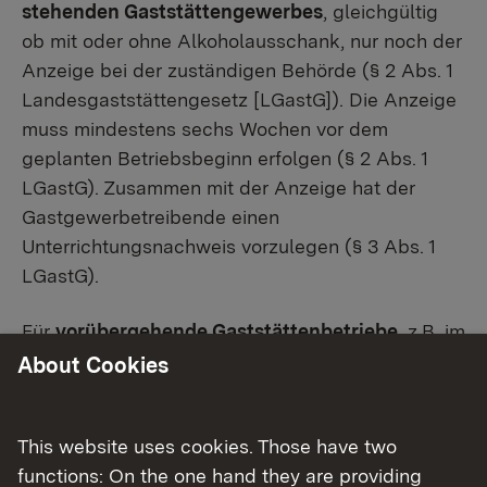
stehenden Gaststättengewerbes
, gleichgültig
ob mit oder ohne Alkoholausschank, nur noch der
Anzeige bei der zuständigen Behörde (§ 2 Abs. 1
Landesgaststättengesetz [LGastG]). Die Anzeige
muss mindestens sechs Wochen vor dem
geplanten Betriebsbeginn erfolgen (§ 2 Abs. 1
LGastG). Zusammen mit der Anzeige hat der
Gastgewerbetreibende einen
Unterrichtungsnachweis vorzulegen (§ 3 Abs. 1
LGastG).
Für
vorübergehende Gaststättenbetriebe
, z.B. im
Rahmen von Festlichkeiten, und für
About Cookies
Straußwirtschaften gilt eine kürzere Anzeigefrist
von mindestens zwei Wochen (§ 2 Abs. 2 LGastG,
This website uses cookies. Those have two
§ 5 Abs. 6 LGastG).
functions: On the one hand they are providing