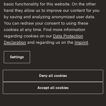
Die Entscheidungen auf der Grundlage des
basic functionality for this website. On the other
Landesgaststättengesetzes treffen die
hand they allow us to improve our content for you
Landratsämter sowie die Städte, Gemeinden und
by saving and analyzing anonymized user data.
Verwaltungsgemeinschaften, die
You can redraw your consent to using these
Baurechtsbehörden sind. Bau- und
cookies at any time. Find more information
gaststättenrechtliche Zuständigkeit liegen daher
regarding cookies on our
Data Protection
in einer Hand.
Declaration
and regarding us on the
Imprint
.
Die Regierungspräsidien haben gegenüber den
Settings
unteren Verwaltungsbehörden sowie den
Gemeinden und Verwaltungsgemeinschaften mit
eigener Baurechtszuständigkeit die sogenannte
Deny all cookies
Fachaufsicht. Sie sorgen für einen einheitlichen
Gesetzesvollzug und überprüfen in
Accept all cookies
Beschwerdeangelegenheiten und in
Rechtsbehelfsverfahren die
gaststättenrechtlichen Entscheidungen der