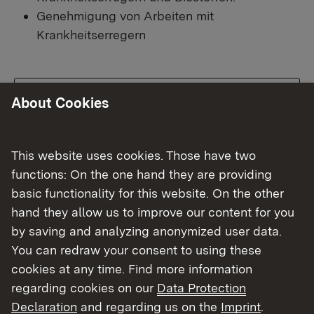
Genehmigung von Arbeiten mit
Krankheitserregern
Wichtige Informationen
About Cookies
Es gilt, dass jede Person, die
Krankheitserreger nach Deutschland verbringt,
This website uses cookies. Those have two
sie ausführen, aufbewahren, abgeben oder mit
functions: On the one hand they are providing
ihnen arbeiten möchte, einer Erlaubnis der
basic functionality for this website. On the other
zuständigen Behörde bedarf (Abschnitt 9, §
hand they allow us to improve our content for you
44 Infektionsschutzgesetz (IfSG)).
by saving and analyzing anonymized user data.
You can redraw your consent to using these
Eine Anzeige nach § 49 IfSG ist grundsätzlich
cookies at any time. Find more information
bei
jeglicher Tätigkeit (auch bei Ausnahmen
regarding cookies on our
Data Protection
nach § 45 IfSG, also bei Erlaubnisfreiheit)
mit
Declaration
and regarding us on the
Imprint
.