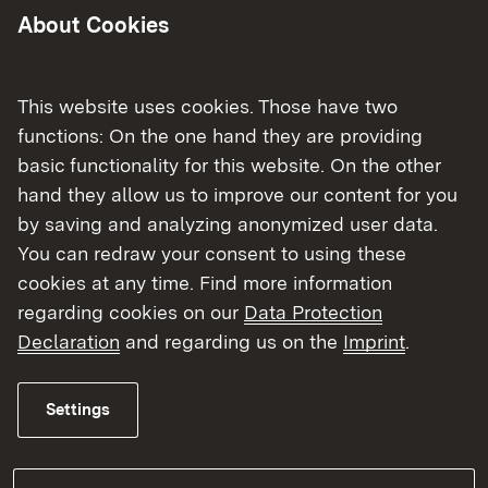
Im Rahmen des
About Cookies
Landesgemeindeverkehrsfinanzierungsgesetzes
(LGVFG) beziehen sich förderfähige Ortsmitten
auf Bereiche an innerörtlichen, verkehrswichtigen
This website uses cookies. Those have two
Straßen.
functions: On the one hand they are providing
basic functionality for this website. On the other
Als Prüfungs-, Entscheidungs- und
hand they allow us to improve our content for you
Bewilligungsbehörden sind die
by saving and analyzing anonymized user data.
Regierungspräsidien die zentralen
You can redraw your consent to using these
Ansprechpartner bei Fragen rund um die
cookies at any time. Find more information
Förderprogramme. Bitte wenden Sie sich dazu an
regarding cookies on our
Data Protection
das Referat 45 in Ihrem jeweiligen
Declaration
and regarding us on the
Imprint
.
Regierungsbezirk.
Settings
Förderprogramm qualifizierte Fachkonzepte