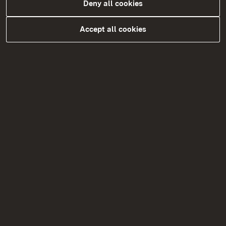
Deny all cookies
Förderprogramm kommunaler Straßenbau
Accept all cookies
(LGVFG-KStB)
Externer Link:
Auf dem
Informationsportal des Ministeriums