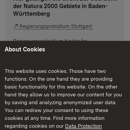
der Natura 2000 Gebiete in Baden-
Württemberg
Externer Link:
Regierungspräsidium Stuttgart
Regierungspräsidium Karlsruhe
About Cookies
Regierungspräsidium Freiburg
Regierungspräsidium Tübingen
This website uses cookies. Those have two
functions: On the one hand they are providing
basic functionality for this website. On the other
hand they allow us to improve our content for you
Unsere Aufgaben für das
by saving and analyzing anonymized user data.
europäische Schutzgebietsnetz
You can redraw your consent to using these
cookies at any time. Find more information
Nach der vollständigen Meldung der Natura
regarding cookies on our
Data Protection