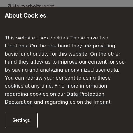
Externer Link:
Heimarbeitsrecht
About Cookies
Link auf Datei:
Heimarbeit: Eine Information über die Vergabe
von Heimarbeit in Baden-Württemberg
This website uses cookies. Those have two
Externer Link:
functions: On the one hand they are providing
Gewerbeaufsicht Baden-Württemberg:
basic functionality for this website. On the other
Informationen zur Heimarbeit
hand they allow us to improve our content for you
by saving and analyzing anonymized user data.
You can redraw your consent to using these
cookies at any time. Find more information
regarding cookies on our
Data Protection
Wirtschaftsordnung und Kontrolle
Declaration
and regarding us on the
Imprint
.
Alle Themen auf einen Blick
Settings
Gaststättenrecht
Gewerberecht