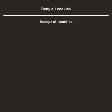
Handwerksrecht
Deny all cookies
Heimarbeit und Entgeltüberwachung
Krankenhausentgelte
Accept all cookies
Ladenöffnungsgesetz
Öffentliches Preisrecht
Öffentlich bestellte Sachverständige
Preisangabeverordnung
Prostituiertenschutz
Schornsteinfegerwesen
Servicestelle Landestariftreue- und
Mindestlohngesetz
Sonn- und Feiertagsrecht
Ladenöffnungsgesetz
Umsatzsteuerbefreiungen
Vergaberecht
Versicherungsaufsicht über kleinere
Versicherungsvereine auf