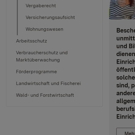
Vergaberecht
Versicherungsaufsicht
Wohnungswesen
Besche
unmitt
Arbeitsschutz
und B
Verbraucherschutz und
dienen
Marktüberwachung
Einric
öffent
Förderprogramme
solche
Landwirtschaft und Fischerei
sind, 
ander
Wald- und Forstwirtschaft
allgem
berufs
Einric
Meh