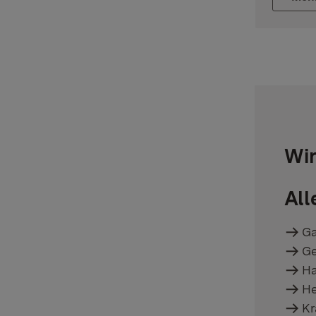
Wir
All
Ga
Ge
Ha
He
Kr