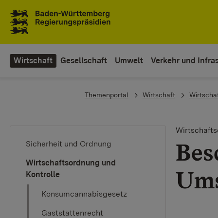
To the main navigation
Wirtschaft
Gesellschaft
Umwelt
Verkehr und Infras
You are here:
Themenportal
Wirtschaft
Wirtscha
Wirtschafts
Bes
Sicherheit und Ordnung
Wirtschaftsordnung und
Ums
Kontrolle
Konsumcannabisgesetz
Gaststättenrecht