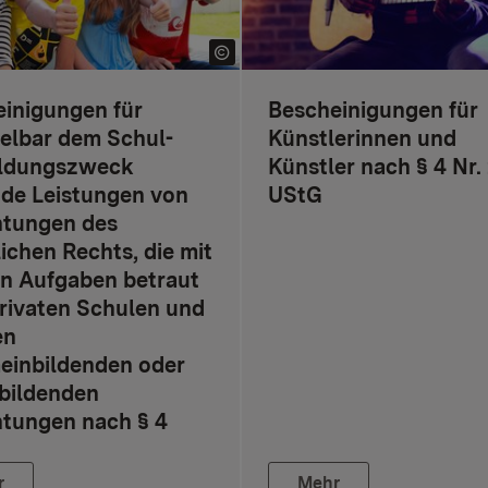
inigungen für
Bescheinigungen für
elbar dem Schul-
Künstlerinnen und
ildungszweck
Künstler nach § 4 Nr. 
de Leistungen von
UStG
htungen des
lichen Rechts, die mit
n Aufgaben betraut
privaten Schulen und
en
einbildenden oder
bildenden
htungen nach § 4
r
Mehr