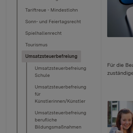
Tariftreue - Mindestlohn
Sonn- und Feiertagsrecht
Spielhallenrecht
Tourismus
(current)
Umsatzsteuerbefreiung
Für die Be
Umsatzsteuerbefreiung
zuständige
Schule
Umsatzsteuerbefreiung
für
Künstlerinnen/Künstler
Umsatzsteuerbefreiung
berufliche
Bildungsmaßnahmen