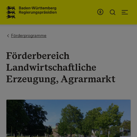
To the main navigation
You are here:
Förderprogramme
Förderbereich
Landwirtschaftliche
Erzeugung, Agrarmarkt