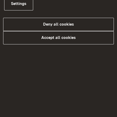
Settings
Marktstrukturverbesserung
Read more
Deny all cookies
Accept all cookies
Förderung der Landjugend
Read more