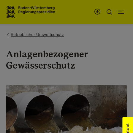
To the main navigation
You are here:
Betrieblicher Umweltschutz
Anlagenbezogener
Gewässerschutz
Contact