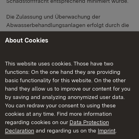
Schadstofffracht entsprechend minimiert wurde.
Die Zulassung und Überwachung der
Abwasserbehandlungsanlagen erfolgt durch die
jeweils zuständige Gewerbeaufsicht. Bei Anlagen
About Cookies
die der IED Richtlinie oder Störfallverordnung
unterliegen erfolgt dies durch die
Regierungspräsidien.
This website uses cookies. Those have two
functions: On the one hand they are providing
basic functionality for this website. On the other
Umgang mit wassergefährdenden
hand they allow us to improve our content for you
Stoffen
by saving and analyzing anonymized user data.
You can redraw your consent to using these
Viele Stoffe, mit denen in Industrie und Gewerbe
cookies at any time. Find more information
aber auch Privathaushalten umgegangen wird,
regarding cookies on our
Data Protection
sind wassergefährdend.
Declaration
and regarding us on the
Imprint
.