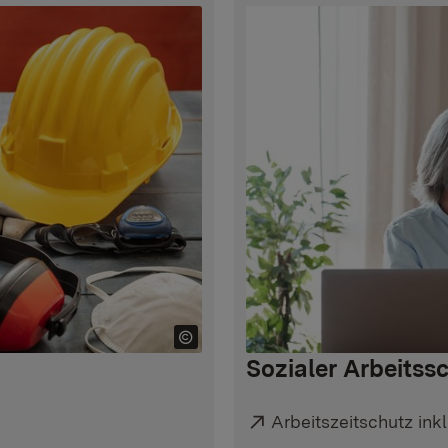
Sozialer Arbeitss
Externer Link:
Arbeitszeitschutz in