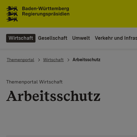
To the main navigation
Wirtschaft
Gesellschaft
Umwelt
Verkehr und Infras
You are here:
Themenportal
Wirtschaft
Arbeitsschutz
Themenportal Wirtschaft
Arbeitsschutz