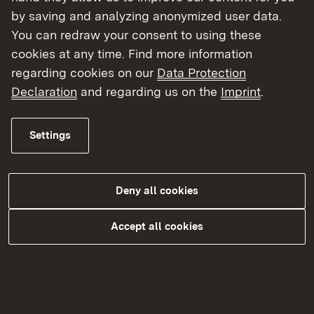
beauftragt.
by saving and analyzing anonymized user data.
You can redraw your consent to using these
cookies at any time. Find more information
regarding cookies on our
Data Protection
Entschädigung der
Declaration
and regarding us on the
Imprint
.
Grundstückseigentümer
Settings
Mit den betroffenen Grundstückseigentümern
werden Grunderwerbsverhandlungen geführt. Ziel
ist es, die benötigten Flächen käuflich zu
Deny all cookies
erwerben („freihändiger Erwerb“). Bereits vor
Abschluss des Kaufvertrages können sich
Accept all cookies
Straßenbauverwaltung und Eigentümer sowie
sonstige Grundstücksberechtigte, wie z.B.
Pächter im Wege der Bauerlaubnis darüber
einigen, dass zunächst nur der Besitz an der