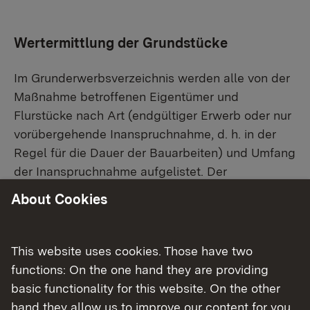
Wertermittlung der Grundstücke
Im Grunderwerbsverzeichnis werden alle von der
Maßnahme betroffenen Eigentümer und
Flurstücke nach Art (endgültiger Erwerb oder nur
vorübergehende Inanspruchnahme, d. h. in der
Regel für die Dauer der Bauarbeiten) und Umfang
der Inanspruchnahme aufgelistet. Der
Grunderwerbsplan stellt die Flächen dar. Mit der
About Cookies
Ermittlung des Verkehrswertes der betroffenen
Grundstücke, ggf. auch der darauf stehenden
Gebäude, sowie mit der Bemessung der
This website uses cookies. Those have two
Entschädigung für evtl. sonstige
functions: On the one hand they are providing
Vermögensnachteile werden gemeindliche
basic functionality for this website. On the other
Gutachterausschüsse oder Sachverständige
hand they allow us to improve our content for you