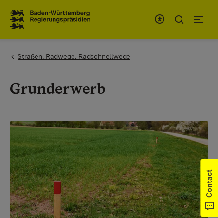
To the main navigation
You are here:
Straßen, Radwege, Radschnellwege
Grunderwerb
Contact