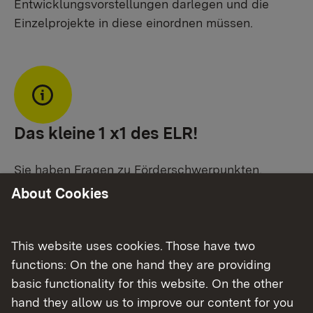
Entwicklungsvorstellungen darlegen und die
Einzelprojekte in diese einordnen müssen.
Das kleine 1 x1 des ELR!
Sie haben Fragen zu Förderschwerpunkten,
Antragsverfahren oder suchen nach
About Cookies
Modellgemeinden? Auf der Homepage des
Ministeriums für Ländlichen Raum, Landwirtschaft
und Heimat finden Sie detaillierte Informationen
This website uses cookies. Those have two
zu Förderzielen, Voraussetzungen, Best-Practice-
functions: On the one hand they are providing
Externer Link:
Beispielen etc.
im
Entwicklungsprogramm
basic functionality for this website. On the other
Ländlicher Raum
.
hand they allow us to improve our content for you