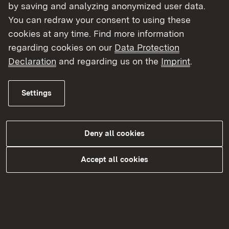
by saving and analyzing anonymized user data.
You can redraw your consent to using these
Ansprechpersonen zur ELR-
cookies at any time. Find more information
Antragsstellung in den
regarding cookies on our
Data Protection
Regierungspräsidien
Declaration
and regarding us on the
Imprint
.
Die Zuständigkeit ergibt sich aus dem
Settings
Investitionsort.
ELR-Kontakte im
Deny all cookies
Regierungspräsidium Stuttgart
Accept all cookies
ELR-Kontakte im
Regierungspräsidium Karlsruhe