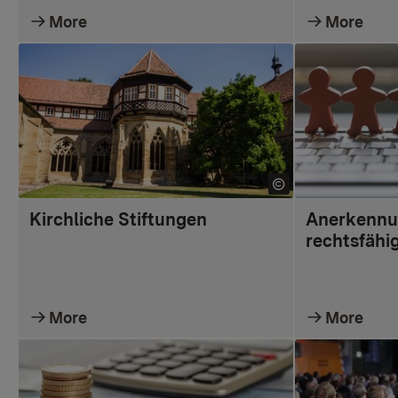
More
More
Kirchliche Stiftungen
Anerkennu
rechtsfähi
More
More