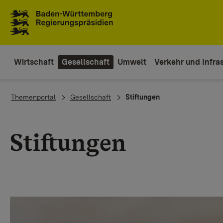
To the main navigation
Wirtschaft
Gesellschaft
Umwelt
Verkehr und Infras
You are here:
Themenportal
Gesellschaft
Stiftungen
Stiftungen