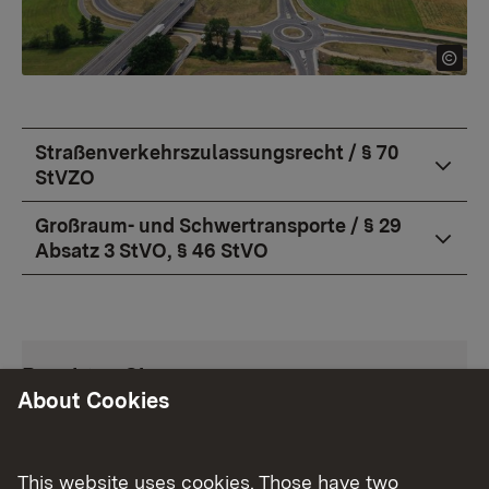
Straßenverkehrszulassungsrecht / § 70
StVZO
Großraum- und Schwertransporte / § 29
Absatz 3 StVO, § 46 StVO
Beachten Sie
About Cookies
Die
Genehmigung für Großraum- und
Schwertransporte
erhalten Sie von der örtlich
This website uses cookies. Those have two