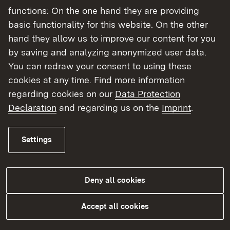
zuständigen Verkehrsbehörde (Landratsamt bzw.
functions: On the one hand they are providing
Bürgermeisteramt), in deren Bezirk der Transport
basic functionality for this website. On the other
beginnt, oder am Sitz Ihres Unternehmens oder
hand they allow us to improve our content for you
der eingetragenen Zweigniederlassung.
by saving and analyzing anonymized user data.
You can redraw your consent to using these
cookies at any time. Find more information
regarding cookies on our
Data Protection
Declaration
and regarding us on the
Imprint
.
Settings
Deny all cookies
Weitere Informationen
Accept all cookies
Verfahrensmanagement Großraum- und