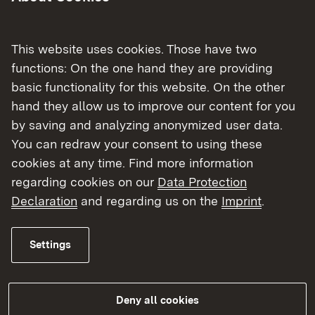
in schweren Fällen durch Bußgelder zu ahnden.
Das Eich- und Beschusswesen Baden-
Württemberg (EBBW) besteht aus der Direktion
This website uses cookies. Those have two
in Stuttgart, acht Eichämtern und dem
functions: On the one hand they are providing
Beschussamt in Ulm.
basic functionality for this website. On the other
hand they allow us to improve our content for you
Das Eich- und Beschusswesen Baden-
by saving and analyzing anonymized user data.
Württemberg ist Teil der Vier-Länderkooperation
You can redraw your consent to using these
im Eichwesen mit den Partnern aus Hessen,
cookies at any time. Find more information
Rheinland-Pfalz und dem Saarland.
regarding cookies on our
Data Protection
Declaration
and regarding us on the
Imprint
.
Anträge und Formulare
Settings
Fachinformationen
Betriebsstellen
Deny all cookies