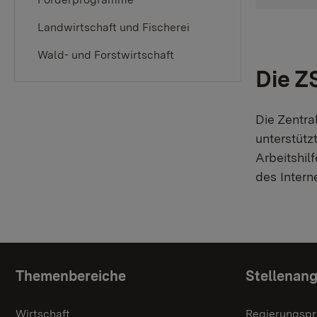
Landwirtschaft und Fischerei
Wald- und Forstwirtschaft
Die Z
Die Zentra
unterstütz
Arbeitshil
des Intern
Topic overview
Themenbereiche
Stellenan
Wirtschaft
Regierungspr