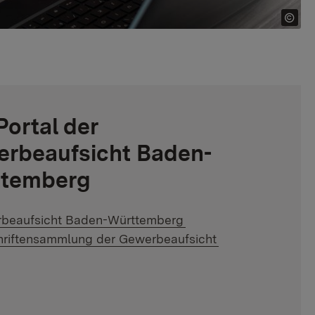
Portal der
rbeaufsicht Baden-
temberg
er Link:
beaufsicht Baden-Württemberg
er Link:
hriftensammlung der Gewerbeaufsicht