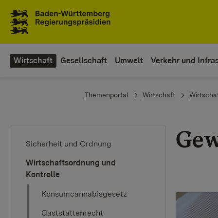
To the main navigation
Wirtschaft
Gesellschaft
Umwelt
Verkehr und Infras
You are here:
Themenportal
Wirtschaft
Wirtscha
Gew
Sicherheit und Ordnung
Wirtschaftsordnung und
Kontrolle
Konsumcannabisgesetz
Gaststättenrecht