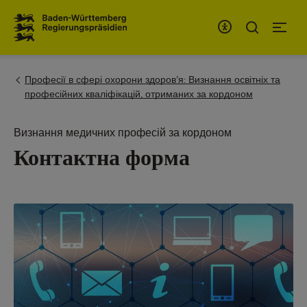
To the main navigation
You are here:
Професії в сфері охорони здоров’я: Визнання освітніх та
професійних кваліфікацій, отриманих за кордоном
Визнання медичних професій за кордоном
Контактна форма