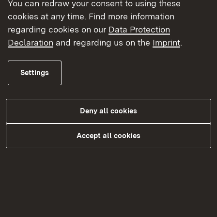
You can redraw your consent to using these
Місце проживання
cookies at any time. Find more information
regarding cookies on our
Data Protection
Declaration
and regarding us on the
Imprint
.
Штат
Settings
Номер телефону
Deny all cookies
Accept all cookies
Адреса електронної пошти
*
Стан освіти