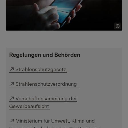
Regelungen und Behörden
Externer Link:
Strahlenschutzgesetz
Externer Link:
Strahlenschutzverordnung
Externer Link:
Vorschriftensammlung der
Gewerbeaufsicht
Externer Link:
Ministerium für Umwelt, Klima und