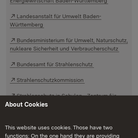
Energiewirtschaft Baden-Württemberg
Externer Link:
Landesanstalt für Umwelt Baden-
Württemberg
Externer Link:
Bundesministerium für Umwelt, Naturschutz,
nukleare Sicherheit und Verbraucherschutz
Externer Link:
Bundesamt für Strahlenschutz
Externer Link:
Strahlenschutzkommission
Externer Link:
Strahlenschutz in Schulen - Zentrum für
Schulqualität und Lehrerbildung Baden-
About Cookies
Württemberg (ZSL)
Externer Link:
This website uses cookies. Those have two
Bestellung von DIN-Normen
functions: On the one hand they are providing