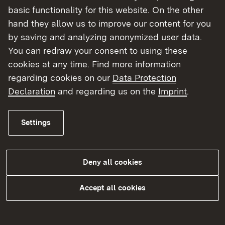
basic functionality for this website. On the other
Kammern
hand they allow us to improve our content for you
by saving and analyzing anonymized user data.
Externer Link:
Landesärztekammer Baden-Württemberg
You can redraw your consent to using these
cookies at any time. Find more information
Externer Link:
Landeszahnärztekammer Baden-
regarding cookies on our
Data Protection
Württemberg
Declaration
and regarding us on the
Imprint
.
Externer Link:
Landestierärztekammer
Settings
Service
Deny all cookies
Externer Link:
Dosiskoeffizienten zur Berechnung der
Strahlenexposition
Accept all cookies
Externer Link:
Strahlenschutzkurse