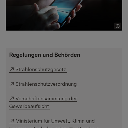
Regelungen und Behörden
Externer Link:
Strahlenschutzgesetz
Externer Link:
Strahlenschutzverordnung
Externer Link:
Vorschriftensammlung der
Gewerbeaufsicht
Externer Link:
Ministerium für Umwelt, Klima und