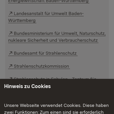
Energiewirtschaft Baden-Württemberg
Externer Link:
Landesanstalt für Umwelt Baden-
Württemberg
Externer Link:
Bundesministerium für Umwelt, Naturschutz,
nukleare Sicherheit und Verbraucherschutz
Externer Link:
Bundesamt für Strahlenschutz
Externer Link:
Strahlenschutzkommission
Externer Link:
Strahlenschutz in Schulen - Zentrum für
Schulqualität und Lehrerbildung Baden-
Hinweis zu Cookies
Württemberg (ZSL)
Externer Link:
Unsere Webseite verwendet Cookies. Diese haben
Bestellung von DIN-Normen
zwei Funktionen: Zum einen sind sie erforderlich