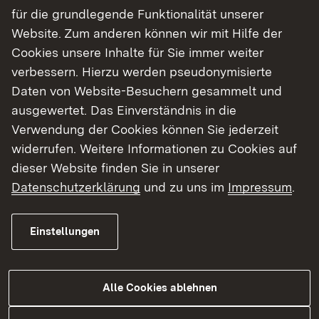
für die grundlegende Funktionalität unserer
Kammern
Website. Zum anderen können wir mit Hilfe der
Cookies unsere Inhalte für Sie immer weiter
Externer Link:
Landesärztekammer Baden-Württemberg
verbessern. Hierzu werden pseudonymisierte
Daten von Website-Besuchern gesammelt und
Externer Link:
Landeszahnärztekammer Baden-
ausgewertet. Das Einverständnis in die
Württemberg
Verwendung der Cookies können Sie jederzeit
widerrufen. Weitere Informationen zu Cookies auf
Externer Link:
Landestierärztekammer
dieser Website finden Sie in unserer
Datenschutzerklärung
und zu uns im
Impressum
.
Service
Einstellungen
Externer Link:
Dosiskoeffizienten zur Berechnung der
Strahlenexposition
Alle Cookies ablehnen
Externer Link:
Strahlenschutzkurse