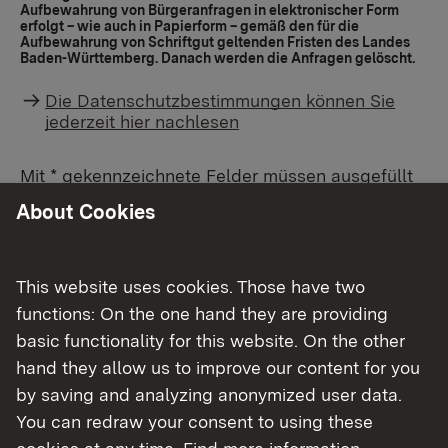
Aufbewahrung von Bürgeranfragen in elektronischer Form
erfolgt – wie auch in Papierform – gemäß den für die
Aufbewahrung von Schriftgut geltenden Fristen des Landes
Baden-Württemberg. Danach werden die Anfragen gelöscht.
Die Datenschutzbestimmungen können Sie
jederzeit hier nachlesen
Mit * gekennzeichnete Felder müssen ausgefüllt
werden.
About Cookies
Ihre Nachricht / Anfrage
This website uses cookies. Those have two
functions: On the one hand they are providing
Firma
basic functionality for this website. On the other
hand they allow us to improve our content for you
by saving and analyzing anonymized user data.
Anrede
You can redraw your consent to using these
cookies at any time. Find more information