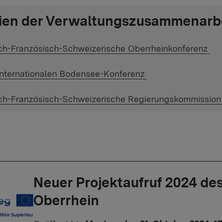
en der Verwaltungszusammenarb
er Link:
ch-Französisch-Schweizerische Oberrheinkonferenz
er Link:
Internationalen Bodensee-Konferenz
er Link:
ch-Französisch-Schweizerische Regierungskommission 
Neuer Projektaufruf 2024 de
Oberrhein