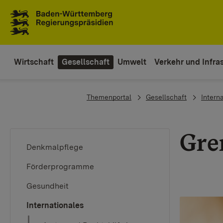
To the main navigation
Wirtschaft
Gesellschaft
Umwelt
Verkehr und Infras
You are here:
Themenportal
Gesellschaft
Intern
Gre
Denkmalpflege
Förderprogramme
Gesundheit
Internationales