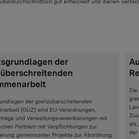
 überdurchschnittlich gut entwickelt und dienen vielfa
sgrundlagen der
Au
überschreitenden
Re
mmenarbeit
Die
gre
undlagen der grenzüberscheitenden
Lan
arbeit (GÜZ) sind EU-Verordnungen,
Zus
rträge und Verwaltungsvereinbarungen mit
als
schen Partnern mit Verpflichtungen zur
der
ierung gemeinsamer Projekte zur Abordnung