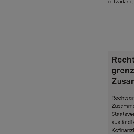
mitwirken,
Recht
grenz
Zusa
Rechtsgr
Zusammen
Staatsve
ausländi
Kofinanz