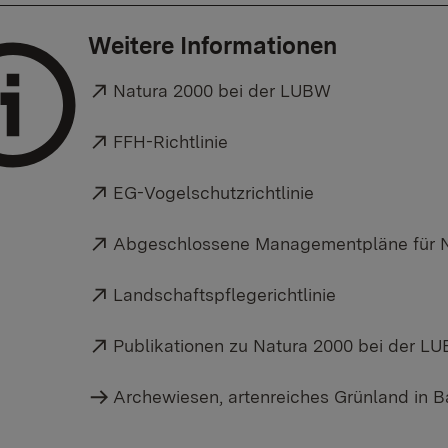
Weitere Informationen
Externer Link:
Natura 2000 bei der LUBW
Externer Link:
FFH-Richtlinie
Externer Link:
EG-Vogelschutzrichtlinie
Externer Link:
Abgeschlossene Managementpläne für N
Externer Link:
Landschaftspflegerichtlinie
Externer Link:
Publikationen zu Natura 2000 bei der L
Archewiesen, artenreiches Grünland in 