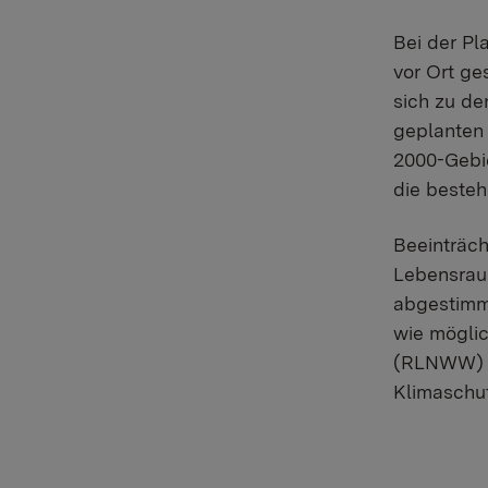
Bei der P
vor Ort ge
sich zu de
geplanten
2000-Gebie
die besteh
Beeinträch
Lebensrau
abgestimm
wie möglic
(RLNWW) o
Klimaschut