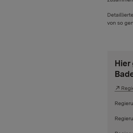
Detaillier
von so ge
Hier
Bad
Exter
Regi
Regieru
Regieru