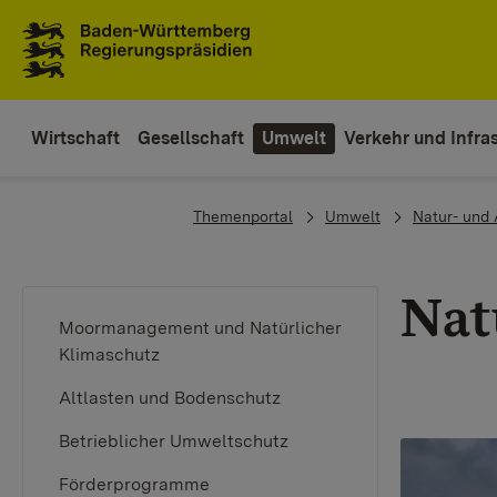
To the main navigation
Wirtschaft
Gesellschaft
Umwelt
Verkehr und Infras
You are here:
Themenportal
Umwelt
Natur- und 
Nat
Moormanagement und Natürlicher
Klimaschutz
Altlasten und Bodenschutz
Betrieblicher Umweltschutz
Förderprogramme