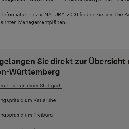
te Informationen zur NATURA 2000 finden Sie hier. Die 
nannten Managementplänen.
 gelangen Sie direkt zur Übersicht
en-Württemberg
ner Link:
erungspräsidium Stuttgart
ngspräsidium Karlsruhe
ngspräsidium Freiburg