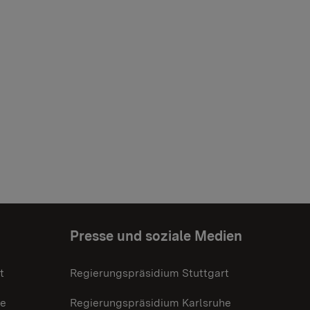
Presse und soziale Medien
t
Regierungspräsidium Stuttgart
he
Regierungspräsidium Karlsruhe