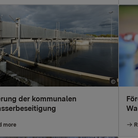
erung der kommunalen
För
sserbeseitigung
Wa
d more
R