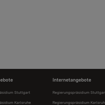
gebote
Internetangebote
äsidium Stuttgart
Regierungspräsidium Stuttgar
äsidium Karlsruhe
Regierungspräsidium Karlsru