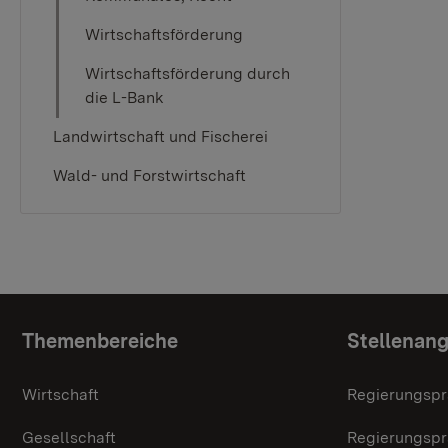
Wirtschaftsförderung
Wirtschaftsförderung durch
die L-Bank
Landwirtschaft und Fischerei
Wald- und Forstwirtschaft
Topic overview
Themenbereiche
Stellenan
Wirtschaft
Regierungspr
Gesellschaft
Regierungspr