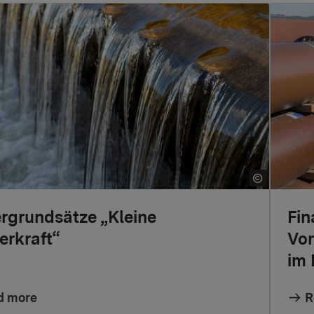
rgrundsätze „Kleine
Fin
rkraft“
Vor
im 
d more
R