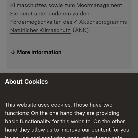
Klimaschutzes sowie zum Moormanagement.
Sie berät unter anderem zu den
Externer Link:
Fördermöglichkeiten des
Aktionsprogramms
Natürlicher Klimaschutz
(ANK).
More information
About Cookies
Aufgaben und Unterstützungsangebote
FaMooS - landesweite Fachstelle für
This website uses cookies. Those have two
Moormanagement und Natürlichen
functions: On the one hand they are providing
Klimaschutz
basic functionality for this website. On the other
hand they allow us to improve our content for you
Welche Unterstützungsangebote bietet
by saving and analyzing anonymized user data.