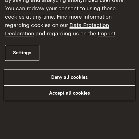
FaMooS?
You can redraw your consent to using these
cookies at any time. Find more information
An wen richten sich die Angebote von
regarding cookies on our
Data Protection
FaMooS?
Declaration
and regarding us on the
Imprint
.
Was sind die Arbeitsschwerpunkte von
FaMooS?
Settings
Wer steht hinter FaMooS?
Mit welchen Fragen kann ich mich an
Deny all cookies
FaMooS wenden?
Accept all cookies
Warum ist FaMooS als landesweit tätige
Anlaufstelle beim Regierungspräsidium
Tübingen angesiedelt?
Wie ist FaMooS finanziert?