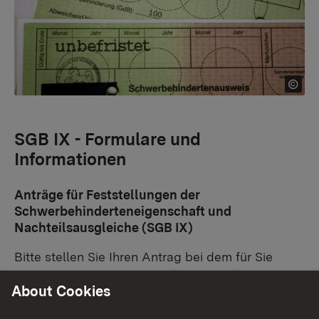
SGB IX - Formulare und
Informationen
Anträge für Feststellungen der
Schwerbehinderteneigenschaft und
Nachteilsausgleiche (SGB IX)
Bitte stellen Sie Ihren Antrag bei dem für Sie
zuständigen Landratsamt (Wohnsitz),
da die
About Cookies
Abteilung 9 – Landesversorgungsamt und
Gesundheit Regierungspräsidium Stuttgart selbst