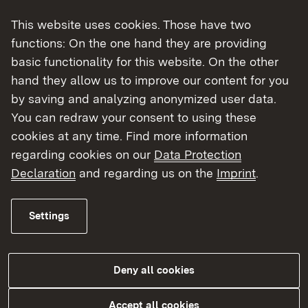
keine Antragbearbeitung vornimmt.
This website uses cookies. Those have two
functions: On the one hand they are providing
Nachteilsausgleiche für behinderte Menschen
basic functionality for this website. On the other
- Stand 01.08.2023 (pdf)
hand they allow us to improve our content for you
by saving and analyzing anonymized user data.
You can redraw your consent to using these
Formulare
cookies at any time. Find more information
Die Dokumente sind nicht barrierefrei.
regarding cookies on our
Data Protection
Declaration
and regarding us on the
Imprint
.
description
file
size
extension
Settings
Erstantrag nach § 152
pdf
469 KB
Sozialgesetzbuch -
Deny all cookies
Neuntes Buch (SGB IX)
Änderungsantrag nach
pdf
396 KB
Accept all cookies