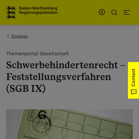
To the main navigation
You are here:
Soziales
Themenportal Gesellschaft
Schwerbehindertenrecht –
Contact
Feststellungsverfahren
(SGB IX)