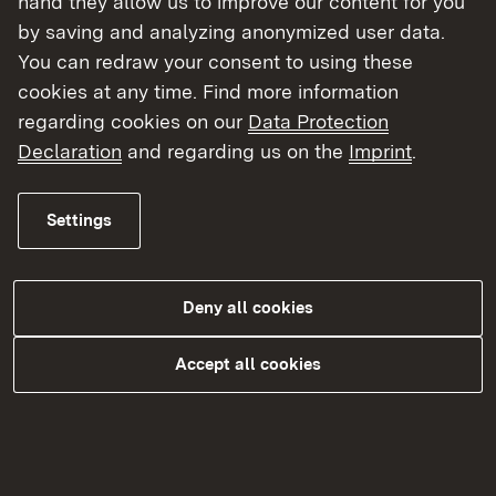
hand they allow us to improve our content for you
by saving and analyzing anonymized user data.
You can redraw your consent to using these
cookies at any time. Find more information
Regierungspräsidium Freiburg
regarding cookies on our
Data Protection
Declaration
and regarding us on the
Imprint
.
Muster und Vorlagen
Settings
Deny all cookies
Regierungspräsidium Tübingen
Accept all cookies
Muster und Vorlagen