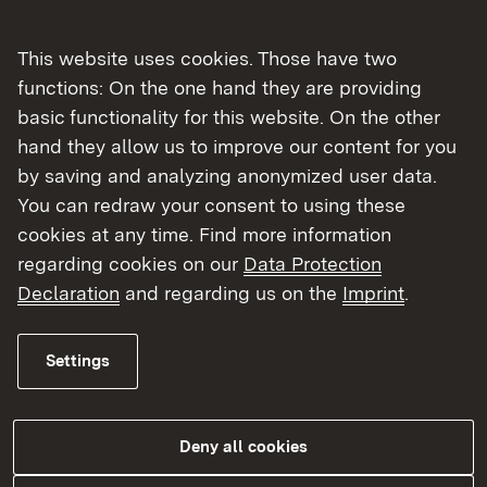
This website uses cookies. Those have two
Schritt 2: Die Plausibilität von
functions: On the one hand they are providing
Bauflächennachweisen prüfen
basic functionality for this website. On the other
hand they allow us to improve our content for you
by saving and analyzing anonymized user data.
Bei der Genehmigung von
You can redraw your consent to using these
Flächennutzungsplänen wenden die
cookies at any time. Find more information
Regierungspräsidien das gemeinsam mit dem
regarding cookies on our
Data Protection
Ministerium für Verkehr und Infrastruktur
Declaration
and regarding us on the
Imprint
.
erarbeitete Hinweispapier zur
Plausibilitätsprüfung der von den Kommunen
vorgelegten Bauflächenbedarfsnachweise an.
Settings
Damit sind handhabbare Kriterien für eine
einheitliche Umsetzung der Vorgaben des
Baugesetzbuchs vorhanden, wonach mit Grund
Deny all cookies
und Boden sparsam und schonend umzugehen