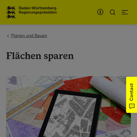
To the main navigation
You are here:
Planen und Bauen
Flächen sparen
Contact