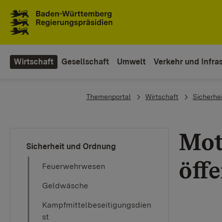
To the main navigation
Wirtschaft
Gesellschaft
Umwelt
Verkehr und Infras
You are here:
Themenportal
Wirtschaft
Sicherhe
Mot
Sicherheit und Ordnung
öff
Feuerwehrwesen
Geldwäsche
Kampfmittelbeseitigungsdien
st