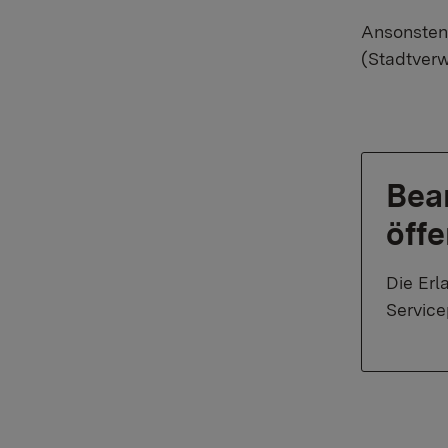
Ansonsten 
(Stadtverw
Bea
öffe
Die Erl
Servic