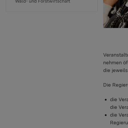
Wald- und Forstwirtschaft
Veranstalt
nehmen öff
die jeweil
Die Regier
die Ver
die Ver
die Ver
Regieru