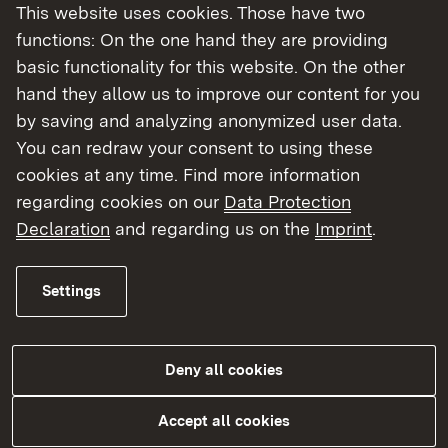
This website uses cookies. Those have two
geordnet
functions: On the one hand they are providing
basic functionality for this website. On the other
Altlasten
hand they allow us to improve our content for you
Förderung Altlasten
by saving and analyzing anonymized user data.
You can redraw your consent to using these
Ausländer und Aussiedler
cookies at any time. Find more information
regarding cookies on our
Data Protection
Pakt für Integration
Declaration
and regarding us on the
Imprint
.
Zuwendungsrichtlinie zur Landesförderung
freiwillige Rückkehr
Settings
Bevölkerungsschutz, Feuerwehrwesen,
Ordnungsrecht
Deny all cookies
VwV Zuwendungen Feuerwehrwesen
Förderung Rettungsdienst
Accept all cookies