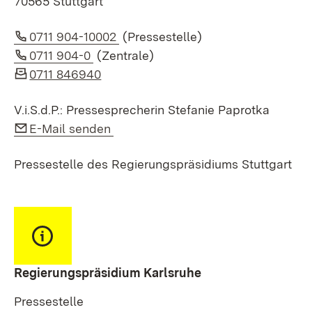
70565 Stuttgart
Link auf Telefonnummer:
0711 904-10002
(Pressestelle)
Link auf Telefonnummer:
0711 904-0
(Zentrale)
0711 846940
V.i.S.d.P.: Pressesprecherin Stefanie Paprotka
Link auf E-Mail:
E-Mail senden
Pressestelle des Regierungspräsidiums Stuttgart
Regierungspräsidium Karlsruhe
Pressestelle