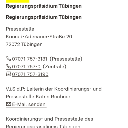
Regierungspräsidium Tübingen
Regierungspräsidium Tübingen
Pressestelle
Konrad-Adenauer-Straße 20
72072 Tübingen
Link auf Telefonnummer:
07071 757-3131
(Pressestelle)
Link auf Telefonnummer:
07071 757-0
(Zentrale)
07071 757-3190
V.i.S.d.P: Leiterin der Koordinierungs- und
Pressestelle Katrin Rochner
Link auf E-Mail:
E-Mail senden
Koordinierungs- und Pressestelle des
Regierungspräsidiums Tübingen