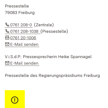
Pressestelle
79083 Freiburg
Link auf Telefonnummer:
0761 208-0
(Zentrale)
Link auf Telefonnummer:
0761 208-1038
(Pressestelle)
0761 20-1006
Link auf E-Mail:
E-Mail senden
V.i.S.d.P.: Pressesprecherin Heike Spannagel
Link auf E-Mail:
E-Mail senden
Pressestelle des Regierungspräsidiums Freiburg