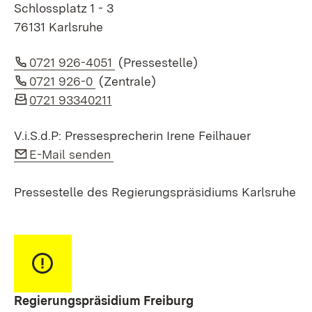
Schlossplatz 1 - 3
76131 Karlsruhe
Link auf Telefonnummer:
0721 926-4051
(Pressestelle)
Link auf Telefonnummer:
0721 926-0
(Zentrale)
0721 93340211
V.i.S.d.P: Pressesprecherin Irene Feilhauer
Link auf E-Mail:
E-Mail senden
Pressestelle des Regierungspräsidiums Karlsruhe
Regierungspräsidium Freiburg