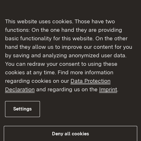
Wer kann Fördermittel aus dem ANK
beantragen?
Förderberechtigt sind je nach Förderrichtlinie
und Förderaufruf unter anderem Kommunen,
Landkreise, Zweckverbände,
landwirtschaftliche Betriebe, Unternehmen,
Forschungseinrichtungen sowie gemeinnützige
Organisationen. Die Antragsberechtigten sind
der jeweiligen Förderrichtlinie zu entnehmen
(i.d.R. in Kapitel 3 unter
“Zuwendungsempfangende”). In Baden-
Württemberg unterstützt die Fachstelle
FaMooS bei einer Ersteinordnung geeigneter
Fördermöglichkeiten.
Welche Handlungsfelder und Maßnahmen