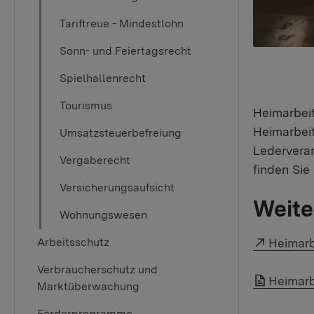
Tariftreue - Mindestlohn
Sonn- und Feiertagsrecht
Spielhallenrecht
Tourismus
Heimarbeit
Heimarbeit
Umsatzsteuerbefreiung
Lederverar
Vergaberecht
finden Si
Versicherungsaufsicht
Weite
Wohnungswesen
Externer
Heimarb
Arbeitsschutz
Verbraucherschutz und
Link auf
Heimarb
Marktüberwachung
Förderprogramme