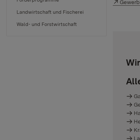
Externer
Gewerbe
Landwirtschaft und Fischerei
Wald- und Forstwirtschaft
Wir
All
Ga
Ge
Ha
He
Kr
La