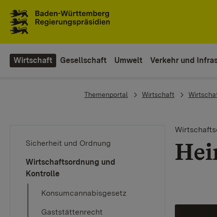
To the main navigation
Wirtschaft
Gesellschaft
Umwelt
Verkehr und Infras
You are here:
Themenportal
Wirtschaft
Wirtscha
Wirtschafts
Hei
Sicherheit und Ordnung
Wirtschaftsordnung und
Kontrolle
Konsumcannabisgesetz
Gaststättenrecht