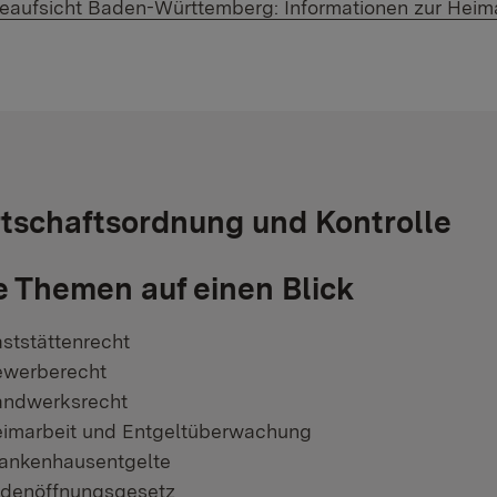
 Link:
aufsicht Baden-Württemberg: Informationen zur Heim
tschaftsordnung und Kontrolle
e Themen auf einen Blick
ststättenrecht
werberecht
ndwerksrecht
imarbeit und Entgeltüberwachung
ankenhausentgelte
denöffnungsgesetz