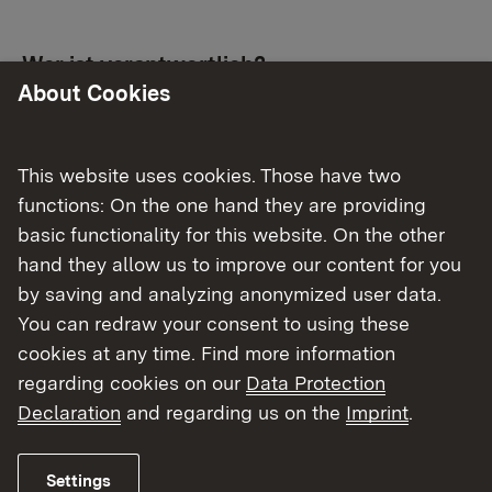
Wer ist verantwortlich?
About Cookies
Die Verantwortung für die Einhaltung dieser
Anforderungen liegt bei den sogenannten
Wirtschaftsakteuren – also den Herstellern, ihren
This website uses cookies. Those have two
Bevollmächtigten, Importeuren und Händlern.
functions: On the one hand they are providing
Insbesondere die Hersteller und Importeure
basic functionality for this website. On the other
müssen sicherstellen, dass ihre Produkte den
hand they allow us to improve our content for you
gesetzlichen Vorgaben entsprechen, bevor sie
by saving and analyzing anonymized user data.
auf den Markt gebracht werden. Viele Produkte
You can redraw your consent to using these
aus Drittstaaten werden z.B. auf Online-
cookies at any time. Find more information
Marktplätzen Verbrauchern in Deutschland direkt
regarding cookies on our
Data Protection
angeboten. Für diese muss es immer eine im
Declaration
and regarding us on the
Imprint
.
europäischen Wirtschaftsraum ansässige
verantwortliche Ansprechperson geben, die vom
Settings