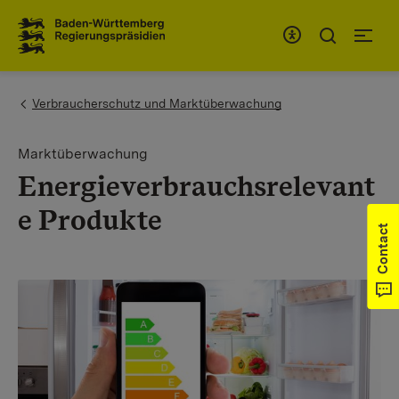
To the main navigation
You are here:
Verbraucherschutz und Marktüberwachung
Marktüberwachung
Energieverbrauchsrelevant
e Produkte
Contact