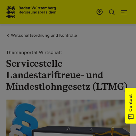
To the main navigation
You are here:
Wirtschaftsordnung und Kontrolle
Themenportal Wirtschaft
Servicestelle
Landestariftreue- und
Mindestlohngesetz (LTMG)
Contact