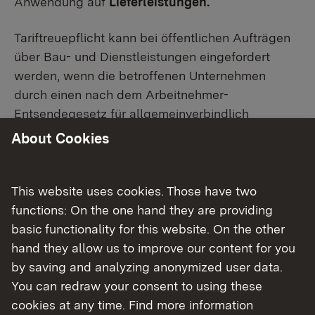
Anwendung auf
Lieferleistungen.
Tariftreuepflicht kann bei öffentlichen Aufträgen
über Bau- und Dienstleistungen eingefordert
werden, wenn die betroffenen Unternehmen
durch einen nach dem Arbeitnehmer-
Entsendegesetz für allgemeinverbindlich
erklärten Tarifvertrag gebunden sind.
About Cookies
Tariftreuepflicht kann ebenfalls verlangt werden,
wenn Unternehmen unter den Geltungsbereich
einer Rechtsverordnung nach § 4 Absatz 3
This website uses cookies. Those have two
Mindestarbeitsbedingungengesetz fallen.
functions: On the one hand they are providing
basic functionality for this website. On the other
Unternehmen, die sich um öffentliche Aufträge
hand they allow us to improve our content for you
über Verkehrsdienstleistungen bewerben, müssen
by saving and analyzing anonymized user data.
ihren Beschäftigen bei der Ausführung der
You can redraw your consent to using these
Leistung mindestens das in einem einschlägigen
cookies at any time. Find more information