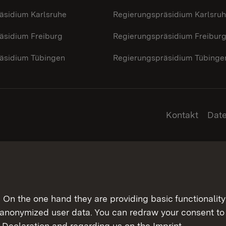
äsidium Karlsruhe
Regierungspräsidium Karlsru
äsidium Freiburg
Regierungspräsidium Freibur
äsidium Tübingen
Regierungspräsidium Tübinge
Kontakt
Dat
On the one hand they are providing basic functionality 
 anonymized user data. You can redraw your consent to 
 Declaration
and regarding us on the
Imprint
.