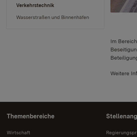
(current)
Verkehrstechnik
Wasserstraßen und Binnenhäfen
Im Bereich
Beseitigun
Beteiligun
Weitere In
Topic overview
Themenbereiche
Stellenan
Wirtschaft
Regierungspr