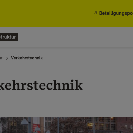
Beteiligungspo
truktur
ur
Verkehrstechnik
kehrstechnik