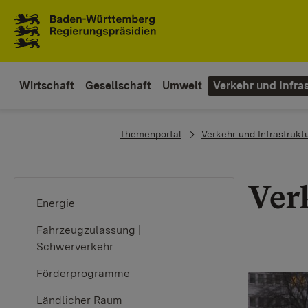
To the main navigation
Wirtschaft
Gesellschaft
Umwelt
Verkehr und Infras
You are here:
Themenportal
Verkehr und Infrastrukt
Ver
Energie
Fahrzeugzulassung |
Schwerverkehr
Förderprogramme
Ländlicher Raum