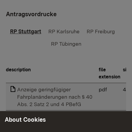
Antragsvordrucke
RP Stuttgart
RP Karlsruhe
RP Freiburg
RP Tübingen
description
file
size
extension
Anzeige geringfügiger
pdf
41 
Fahrplanänderungen nach § 40
Abs. 2 Satz 2 und 4 PBefG
Antrag und
pdf
470
About Cookies
Verwaltungsvorschrift auf
Erstattung von