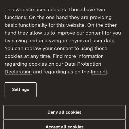
Fahrgeldausfällen aus der
This website uses cookies. Those have two
unentgeltlichen Beförderung
functions: On the one hand they are providing
schwerbehinderter Menschen
basic functionality for this website. On the other
im öffentlichen
hand they allow us to improve our content for you
Personennahverkehr
by saving and analyzing anonymized user data.
Antrag auf Erteilung einer
pdf
296
You can redraw your consent to using these
Genehmigung für einen
cookies at any time. Find more information
Linienverkehr nach dem
regarding cookies on our
Data Protection
Personenbeförderungsgesetz
Declaration
and regarding us on the
Imprint
.
(PBefG, Stand: 04/2026)
INFORMATION PBefG
pdf
352
Settings
Liniengenehmigungen 12.2021
LISTE PBefG
pdf
1 M
Deny all cookies
Liniengenehmigungen nach
Ablaufdatum, Stand 02/2024
Accept all cookies