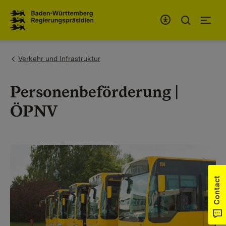
To the main navigation
You are here:
Verkehr und Infrastruktur
Personenbeförderung |
ÖPNV
Contact