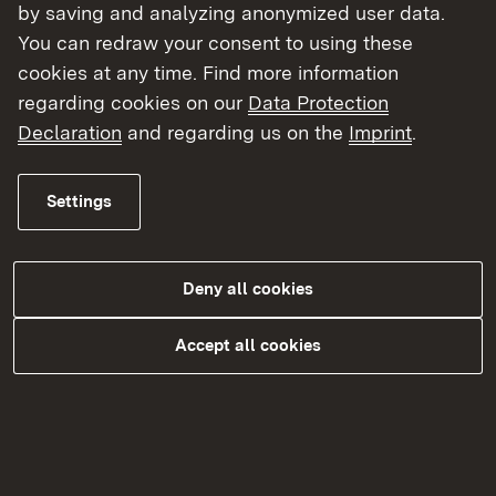
by saving and analyzing anonymized user data.
You can redraw your consent to using these
Ansprechpersonen zur ELR-
cookies at any time. Find more information
Antragsstellung in den
regarding cookies on our
Data Protection
Regierungspräsidien
Declaration
and regarding us on the
Imprint
.
Die Zuständigkeit ergibt sich aus dem
Settings
Investitionsort.
ELR-Kontakte im
Deny all cookies
Regierungspräsidium Stuttgart
Accept all cookies
ELR-Kontakte im
Regierungspräsidium Karlsruhe