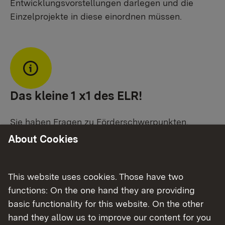
Entwicklungsvorstellungen darlegen und die
Einzelprojekte in diese einordnen müssen.
Das kleine 1 x1 des ELR!
Sie haben Fragen zu Förderschwerpunkten,
Antragsverfahren oder suchen nach
About Cookies
Modellgemeinden? Auf der Homepage des
Ministeriums für Ländlichen Raum, Landwirtschaft
und Heimat finden Sie detaillierte Informationen
This website uses cookies. Those have two
zu Förderzielen, Voraussetzungen, Best-Practice-
functions: On the one hand they are providing
Externer Link:
Beispielen etc.
im
Entwicklungsprogramm
basic functionality for this website. On the other
Ländlicher Raum
.
hand they allow us to improve our content for you