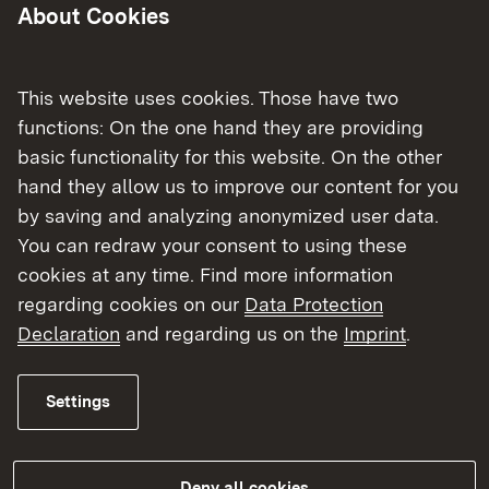
natürlicher Radioaktivität (dies gilt nicht für
About Cookies
Expositionen durch natürliches Radon)
Tätigkeiten im Zusammenhang mit dem
Anfall, der Beseitigung und Verwertung von
This website uses cookies. Those have two
Rückstanden und der Überwachung von
functions: On the one hand they are providing
sonstigen Materialien
basic functionality for this website. On the other
Vollzug im Zusammenhang mit radioaktiven
hand they allow us to improve our content for you
Altlasten
by saving and analyzing anonymized user data.
You can redraw your consent to using these
cookies at any time. Find more information
regarding cookies on our
Data Protection
Regierungspräsidium Tübingen
Declaration
and regarding us on the
Imprint
.
Referat 54.5 – Strahlenschutz
Settings
Anerkennung von Kursen zum Erwerb und
der Aktualisierung der erforderlichen
Fachkunde bzw. Kenntnisse im
Deny all cookies