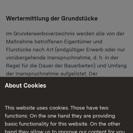
Wertermittlung der Grundstücke
Im Grunderwerbsverzeichnis werden alle von der
Maßnahme betroffenen Eigentümer und
Flurstücke nach Art (endgültiger Erwerb oder nur
vorübergehende Inanspruchnahme, d. h. in der
Regel für die Dauer der Bauarbeiten) und Umfang
der Inanspruchnahme aufgelistet. Der
Grunderwerbsplan stellt die Flächen dar. Mit der
About Cookies
Ermittlung des Verkehrswertes der betroffenen
Grundstücke, ggf. auch der darauf stehenden
Gebäude, sowie mit der Bemessung der
This website uses cookies. Those have two
Entschädigung für evtl. sonstige
functions: On the one hand they are providing
Vermögensnachteile werden gemeindliche
basic functionality for this website. On the other
Gutachterausschüsse oder Sachverständige
hand they allow us to improve our content for you