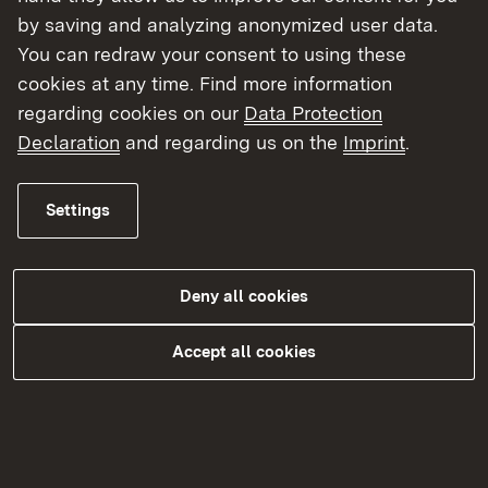
beauftragt.
by saving and analyzing anonymized user data.
You can redraw your consent to using these
cookies at any time. Find more information
regarding cookies on our
Data Protection
Entschädigung der
Declaration
and regarding us on the
Imprint
.
Grundstückseigentümer
Settings
Mit den betroffenen Grundstückseigentümern
werden Grunderwerbsverhandlungen geführt. Ziel
ist es, die benötigten Flächen käuflich zu
Deny all cookies
erwerben („freihändiger Erwerb“). Bereits vor
Abschluss des Kaufvertrages können sich
Accept all cookies
Straßenbauverwaltung und Eigentümer sowie
sonstige Grundstücksberechtigte, wie z.B.
Pächter im Wege der Bauerlaubnis darüber
einigen, dass zunächst nur der Besitz an der