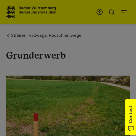
To the main navigation
You are here:
Straßen, Radwege, Radschnellwege
Grunderwerb
Contact